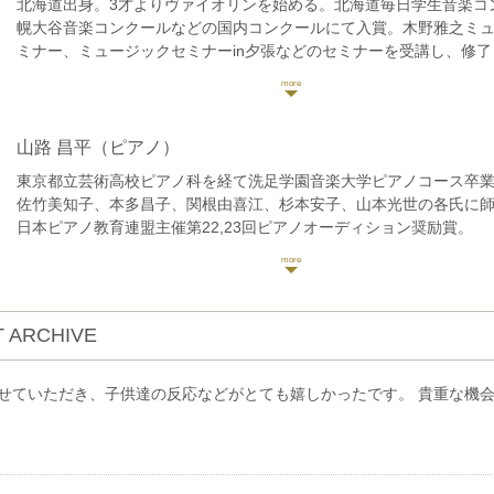
北海道出身。3才よりヴァイオリンを始める。北海道毎日学生音楽コ
幌大谷音楽コンクールなどの国内コンクールにて入賞。木野雅之ミ
ミナー、ミュージックセミナーin夕張などのセミナーを受講し、修
出演。2014年NPO 法人北海道国際音楽交流協会 HIMES オーケス
2017年荻窪音楽祭オータムコンサートに出演。2017年、2018年オ
経て世界の若手音楽家を育成する国際教育音楽祭、PMF(PacificMusicFes
ーケストラアカデミー生。2018年に公演内で首席奏者に選出。2019
山路 昌平
（ピアノ）
音楽祭より推薦を受け、PEACEBOAT日本一周クルーズに乗船し、
東京都立芸術高校ピアノ科を経て洗足学園音楽大学ピアノコース卒
プログラムによりウラジオストク(ロシア)、北海道などでコンサート
佐竹美知子、本多昌子、関根由喜江、杉本安子、山本光世の各氏に
アメディアを始めとし多数のメディアで報道。愛知県立芸術大学を
日本ピアノ教育連盟主催第22,23回ピアノオーディション奨励賞。
大学大学院修士課程修了。現在、Sony Music「STAND UP! ORCHE
社団法人日本ピアノ調律師協会第11回新人演奏会にて東京文化会館
メンバー、洗足学園演奏補助要員。ソロコンサートやオーケストラ
奏。
クラシック音楽演奏で日本各地での演奏の他、テレビドラマ等に参
現在ピアノ教室「ソナーレの会」で指導。横浜こども専門学校非常
を広げている。これまでにヴァイオリンを池上依、白石禮子、徳永
ブログコンサート予定 https://ameblo.jp/9314yamajisyouhei/
雄各氏に師事。室内楽を木野雅之、百武由紀、三上桂子、小森谷泉
 ARCHIVE
クラシックyoutubeチャンネル「さんチャンネル」2020年開設。
事。
https://youtube.com/channel/UCoXjgbI1DbI1TXfo08UgLtg
せていただき、子供達の反応などがとても嬉しかったです。 貴重な機