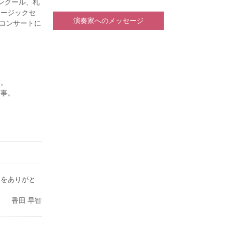
ンクール、札
ュージックセ
演奏家へのメッセージ
了コンサートに
トラに参加。
ーディションを
tival )オ
年8月にPMF
日露音楽交流
業。
を行う。ロシ
師事。
経て桐朋学園
STRA」所属
小ホールで演
、室内楽など
加し活動の幅
勤講師。
二男、藤原浜
、各氏に師
会をありがと
香田 早智