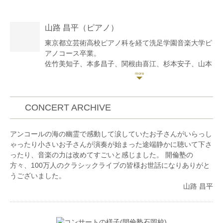
山路 昌平
（ピアノ）
東京都立芸術高校ピアノ科を経て洗足学園音楽大学ピ
アノコース卒業。
佐竹美知子、本多昌子、関根由喜江、杉本安子、山本
光世の各氏に師事。
日本ピアノ教育連盟主催第22,23回ピアノオーディシ
ョン奨励賞。
社団法人日本ピアノ調律師協会第11回新人演奏会にて
CONCERT ARCHIVE
東京文化会館小ホールで演奏。
現在ピアノ教室「ソナーレの会」で指導。横浜こども
アンコールの海の幽霊で感動して涙していたお子さんがいらっし
専門学校非常勤講師。
ゃったり小さいお子さんが演奏が始まった途端静かに聴いて下さ
ブログコンサート予定
ったり、音楽の力は改めてすごいと感じました。 開倫塾の
https://ameblo.jp/9314yamajisyouhei/
方々、100万人のクラシックライブの皆様お世話になりありがと
クラシックyoutubeチャンネル「さんチャンネル」
うございました。
2020年開設。
山路 昌平
https://youtube.com/channel/UCoXjgbI1DbI1TXfo08UgLt