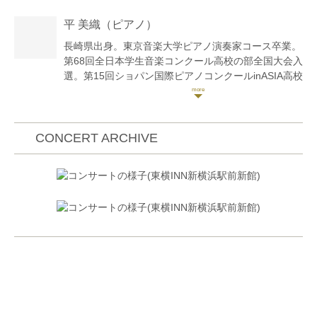
の部にて優秀賞。第30回全日本ジュニアクラシックコ
平 美織
（ピアノ）
ンクール全国大会弦楽器部門大学生の部第2位。第10
回全日本芸術コンクールヴァイオリン大学一般(音大
長崎県出身。東京音楽大学ピアノ演奏家コース卒業。
関係)部門にて関東大会第3位、全国大会第5位。第20
第68回全日本学生音楽コンクール高校の部全国大会入
回〝長江杯〝国際音楽コンクール弦楽器部門大学生の
選。第15回ショパン国際ピアノコンクールinASIA高校
部第4位。第37回昭和音楽大学管弦楽団定期演奏会、
生部門 アジア大会銀賞、第19回同コンクールコンチ
第9回音楽大学オーケストラフェスティバルで斎藤一
ェルトC部門 アジア大会奨励賞。第4回刈谷国際音楽
郎氏指揮のもとリムスキー=コルサコフ作曲交響組曲
コンクール 準グランプリ及び聴衆賞。第62回西日本
「シェエラザード」を、第8回音楽大学フェスティバ
国際音楽コンクール理創賞(最高位)など数々のコンク
CONCERT ARCHIVE
ルオーケストラで小林研一郎氏指揮のもとベルリオー
ールにて入賞。成績優秀者によるピアノ学内卒業演奏
ズ作曲幻想交響曲でコンサートミストレスを務める。
会に出演。室内楽セミナー「楽興の時」にて篠崎史紀
卒業時には学内の成績上位者による卒業演奏会、第89
氏や九州交響楽団奏者と共演。これまでにピアノを田
回読売新聞社主催読売新人演奏会に推薦され出演。室
中美江、三舩優子、迫昭嘉、御邊典一の各氏に師事。
内楽セミナー「楽興の時」やMAROプロジェクトにて
NHK交響楽団や九州交響楽団の奏者と共演。ヴァイオ
リンを篠﨑永育、岩崎裕子、篠崎史紀各氏に、室内楽
をジェラール・プーレ氏に師事。