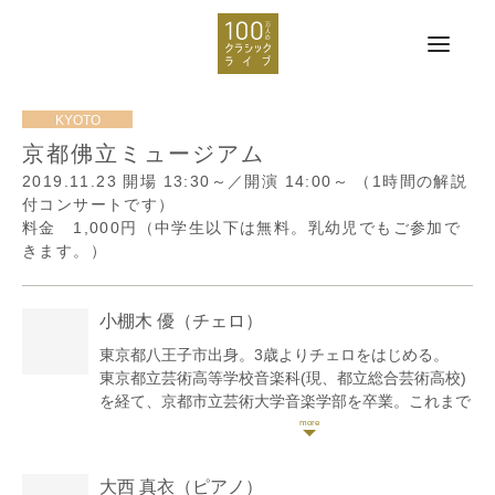
京都佛立ミュージアム
2019.11.23
開場 13:30～／開演 14:00～
（1時間の解説
付コンサートです）
料金 1,000円（中学生以下は無料。乳幼児でもご参加で
きます。）
小棚木 優
（チェロ）
東京都八王子市出身。3歳よりチェロをはじめる。
東京都立芸術高等学校音楽科(現、都立総合芸術高校)
を経て、京都市立芸術大学音楽学部を卒業。これまで
に佐藤明、児玉千佳、城戸春子、羽川真介、河野文
昭、山本祐ノ介、上村昇の各氏に師事。
2014年11月にドヴォルザークの協奏曲を、2018年8
大西 真衣
（ピアノ）
月にはエルガーの協奏曲をオーケストラと共演。