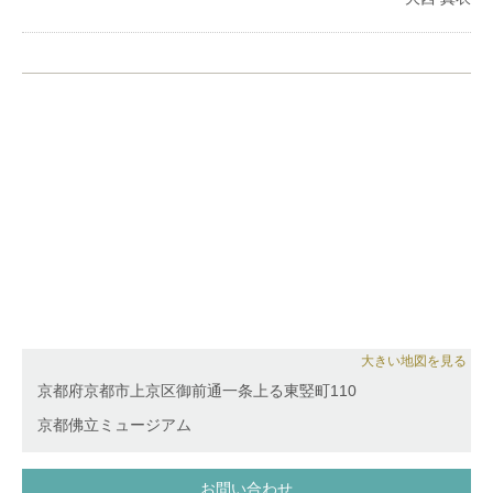
リサイタルを開催。
また、後進の指導も行っている。
オフィシャルブログ:https://ameblo.jp/maaai819/
大きい地図を見る
京都府京都市上京区御前通一条上る東竪町110
京都佛立ミュージアム
お問い合わせ