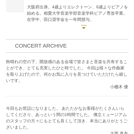
2016年6月にヒビキミュージック主催のソロリサイタ
大阪府出身。4歳よりエレクトーン、6歳よりピアノを
ルを開催。
始める。相愛大学音楽学部音楽学科ピアノ専攻卒業。
現在は、ソロや室内楽、またプロオーケストラへの客
在学中、田口奨学金を一年間授与。
演などで関西を中心に活動している。
ポーランドクラクフ室内管弦楽団とショパン作曲ピア
ノ協奏曲第1番を共演。2012年中之島国際音楽祭に
て、大阪4大オーケストラのコントラバス奏者と共
演。
CONCERT ARCHIVE
ショパン国際ピアノコンクール in Asia、KOBE国際音
楽コンクール、大阪国際音楽コンクール等さまざまな
秋晴れの空の下、開放感のある会場で皆さまと音楽を共有するこ
コンクールで入賞。第16回長江杯国際音楽コンクール
とができ、とても充実したひと時でした。 今回は様々な作曲家
優秀伴奏者賞受賞。
を取り上げたので、何かお気に入りを見つけていただけたら嬉し
B.カバラ、K.ギェルジョド、練木繁夫、上田晴子の各
いです。
氏によるマスタークラス受講。これまで坂本諭加子、
小棚木 優
福井亜貴子、故柴田翠、故長谷川美穂子の各氏に師
事。
ソロや伴奏での演奏活動の他、近年、室内楽に積極的
に取り組み、多くの音楽家との共演を重ねる。Piano
今回もお世話になりました。 あたたかなお客様がたくさんいら
Duo Stella(連弾・2台ピアノ)、Trio Iris(ピアノ三重奏)
してくださり、あっという間の1時間でした。 佛立ミュージアム
各メンバー。
のスタッフの方々にもとても良くして頂き、本当にありがとうご
2020年リサイタルを開催。2021年日本演奏連盟文化
ざいました。
庁主催で大阪・住友生命いずみホールにて、Trio Iris
大西 真衣