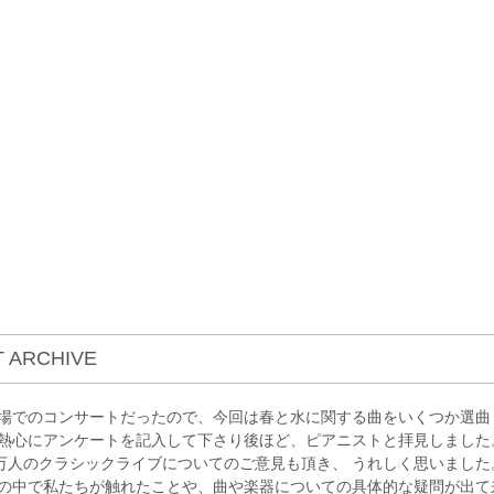
 ARCHIVE
場でのコンサートだったので、今回は春と水に関する曲をいくつか選曲
熱心にアンケートを記入して下さり後ほど、ピアニストと拝見しました
0万人のクラシックライブについてのご意見も頂き、 うれしく思いました
の中で私たちが触れたことや、曲や楽器についての具体的な疑問が出て