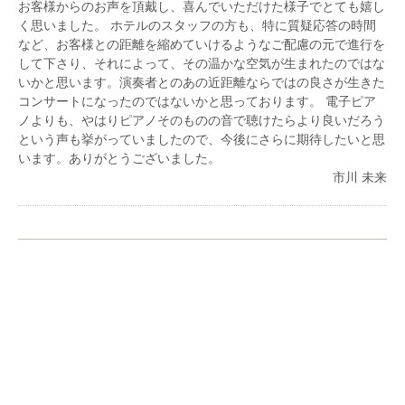
2019年
お客様からのお声を頂戴し、喜んでいただけた様子でとても嬉し
木管アンサンブルはなりとして「NHK-FMリサイタ
く思いました。 ホテルのスタッフの方も、特に質疑応答の時間
ル・ノヴァ」出演、「第1回杉並公会堂ベヒシュタイ
など、お客様との距離を縮めていけるようなご配慮の元で進行を
ン室内楽コンクール」プロフェッショナル部門にて第
して下さり、それによって、その温かな空気が生まれたのではな
3位受賞
いかと思います。演奏者とのあの近距離ならではの良さが生きた
「浦川宜也弦楽塾2019_summer」ピアニスト
コンサートになったのではないかと思っております。 電子ピア
2021年
ノよりも、やはりピアノそのものの音で聴けたらより良いだろう
「大阪クラシック2021」に出演
という声も挙がっていましたので、今後にさらに期待したいと思
2022年
います。ありがとうございました。
大阪クラシック2022に出演
市川 未来
日本センチュリー交響楽団第2ヴァイオリン副首席奏
者の高橋宗久氏のリサイタルにて共演
大阪フィルハーモニー交響楽団チェロ奏者の庄司拓氏
のリサイタルにて共演