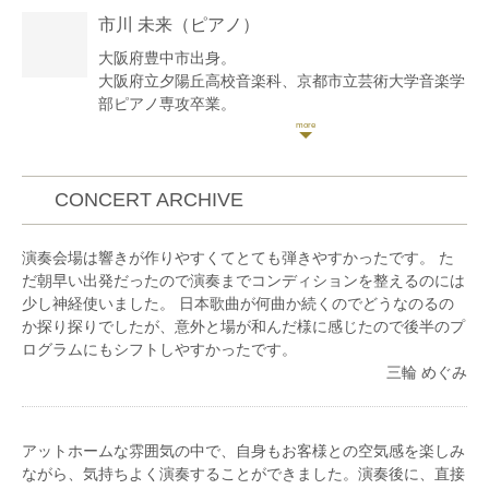
現在は関西を中心に室内楽やプロオーケストラの客
市川 未来
（ピアノ）
演、ポップスのストリングスメンバーなど幅広く活動
している。嵐山おんがく教室講師。
大阪府豊中市出身。
大阪府立夕陽丘高校音楽科、京都市立芸術大学音楽学
部ピアノ専攻卒業。
井上聡美、稲田節子、坂井千春の各氏に師事。
管弦楽器奏者や声楽家のリサイタルでの共演など、多
数の演奏会に出演するほか、これまでに5枚のCDレコ
ーディングに参加。ピアノやソルフェージュの講師・
CONCERT ARCHIVE
コーラスのピアニストしてなど、幅広く活動中。「木
管アンサンブルはなり」メンバー。
演奏会場は響きが作りやすくてとても弾きやすかったです。 た
大阪府立夕陽丘高等学校講師。
だ朝早い出発だったので演奏までコンディションを整えるのには
公式サイト:
少し神経使いました。 日本歌曲が何曲か続くのでどうなのるの
https://i-miki.wixsite.com/piano
か探り探りでしたが、意外と場が和んだ様に感じたので後半のプ
【主な活動歴】
ログラムにもシフトしやすかったです。
2018年
三輪 めぐみ
diversEnsemble 第1回演奏会にて吉松隆のピアノ協奏
曲「メモ・フローラ」ソリスト
「第1回JOAオーボエコンクール」公式ピアニスト
日本センチュリー交響楽団首席チェロ奏者の北口大輔
アットホームな雰囲気の中で、自身もお客様との空気感を楽しみ
氏と「豊中まちなかクラシック」に出演
ながら、気持ちよく演奏することができました。演奏後に、直接