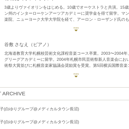
3歳よりヴァイオリンをはじめる。10歳でオーケストラと共演。15
ン州のインターローケンアーツアカデミーに奨学金を得て留学。マ
楽院、ニューヨーク大学大学院を経て、アーロン・ローザンド氏の
積み、マネス音楽院のプロフェッショナルディプロマを取得。その
ビックオーケストラメンバーや、ニューヨーク州に立ち上げられた
ラ・ナウの創設メンバーとしてカーネギーホールなど東海岸の主要
ールの公演に参加。これまでに、ユリア・フィッシャー、ノア・ベン
谷敷 さなえ
（ピアノ）
バルグリー、ミハイル・コペルマン、ヴィクトル・ダンチェンコ等
北海道教育大学札幌校芸術文化課程音楽コース卒業。2003〜2004
ラスに出演。2017年、東京にてマーティン・ビーバー氏とデュオで
グリーグアカデミーに留学。2004年札幌市民芸術祭新人音楽会にお
スのオールドバラ音楽祭、札幌パシフィックミュージックフェステ
術祭大賞並びに札幌音楽家協議会奨励賞を受賞。第5回横浜国際音楽
国際室内楽アカデミー奧志賀など、国内外の音楽祭に参加。これま
秀伴奏者賞受賞。現在、札幌を中心にソロ、室内楽等で積極的に演
次、田中直子、ハル・グロースマン、アイザック・マルキン、アー
ほか、後進の指導にもあたっている。札幌音楽家協議会、Arche、
ンドの各氏に師事。
音楽家協会各会員。
 ARCHIVE