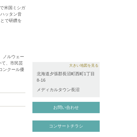
歳で米国ミシガ
ンハッタン音
もとで研鑽を
後、シカゴシ
オーケスト
コンサートホ
ディックス=
のマスターク
年、ノルウェー
共演。イギリ
いて、市民芸
ィバル、小澤
大きい地図を見る
コンクール優
でに、小林健
北海道夕張郡長沼町西町1丁目
奏活動を行う
ロン・ローザ
8-16
日本ノルウェー
メディカルタウン長沼
お問い合わせ
コンサートチラシ