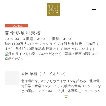
開倫塾足利東校
2019.03.23
開場 13:30～／開演 14:00～
無料(100万人のクラシックライブは通常参加費1,000円で
すが、塾創立40周年記念行事として無料としています)
生のライブをお楽しみいただきたく「写真・動画の撮影はご
遠慮ください」
香田 早智
（ヴァイオリン）
北海道出身。3才よりヴァイオリンを始める。北海道
毎日学生音楽コンクール、札幌大谷音楽コンクールな
どの国内コンクールにて入賞。木野雅之ミュージック
セミナー、ミュージックセミナーin夕張などのセミナ
ーを受講し、修了コンサートに出演。2014年NPO 法
人北海道国際音楽交流協会 HIMES オーケストラに参