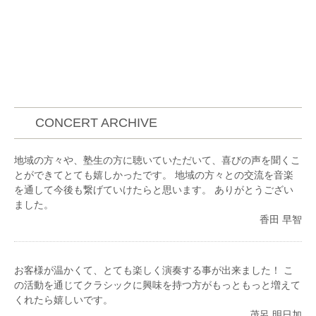
加。
2017年荻窪音楽祭オータムコンサートに出演。2017
年、2018年オーディションを経て世界の若手音楽家
を育成する国際教育音楽祭、
PMF(PacificMusicFestival )オーケストラアカデミー
生。2018年に公演内で首席奏者に選出。2019年8月に
PMF音楽祭より推薦を受け、PEACEBOAT日本一周ク
ルーズに乗船し、日露音楽交流プログラムによりウラ
CONCERT ARCHIVE
ジオストク(ロシア)、北海道などでコンサートを行
う。ロシアメディアを始めとし多数のメディアで報
地域の方々や、塾生の方に聴いていただいて、喜びの声を聞くこ
道。愛知県立芸術大学を経て桐朋学園大学大学院修士
とができてとても嬉しかったです。 地域の方々との交流を音楽
課程修了。現在、Sony Music「STAND UP!
を通して今後も繋げていけたらと思います。 ありがとうござい
ORCHESTRA」所属メンバー、洗足学園演奏補助要
ました。
員。ソロコンサートやオーケストラ、室内楽などクラ
香田 早智
シック音楽演奏で日本各地での演奏の他、テレビドラ
マ等に参加し活動の幅を広げている。これまでにヴァ
イオリンを池上依、白石禮子、徳永二男、藤原浜雄各
氏に師事。室内楽を木野雅之、百武由紀、三上桂子、
お客様が温かくて、とても楽しく演奏する事が出来ました！ こ
小森谷泉、各氏に師事。
の活動を通じてクラシックに興味を持つ方がもっともっと増えて
くれたら嬉しいです。
茂呂 明日加