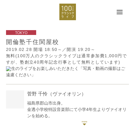
開倫塾千住関屋校
2019.02.28
開場 18:50～／開演 19:20～
無料(100万人のクラシックライブは通常参加費1,000円で
すが、塾創立40周年記念行事として無料としています)
生のライブをお楽しみいただきたく「写真・動画の撮影はご
遠慮ください」
菅野 千怜
（ヴァイオリン）
福島県郡山市出身。
金透小学校特設音楽部にて小学4年生よりヴァイオリ
ンを始める。
東京音楽大学付属高校を経て、東京音楽大学音楽学部
器楽専攻ヴァイオリン科を卒業。