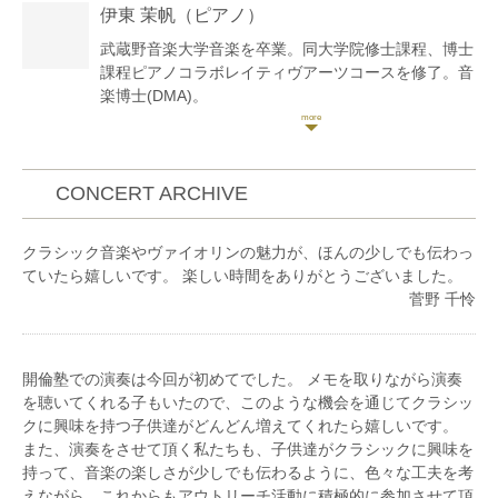
伊東 茉帆
（ピアノ）
これまでにヴァイオリンを大谷康子、海野義雄、嶋田
慶子、渡辺弘子の各氏に師事。
武蔵野音楽大学音楽を卒業。同大学院修士課程、博士
課程ピアノコラボレイティヴアーツコースを修了。音
第21回全日本ジュニアクラシック音楽コンクール全国
楽博士(DMA)。
大会 高校生の部 奨励賞。
平成28、30年度福井直秋記念奨学金給費生。令和2年
度日本学生支援機構大学院第一種奨学金「特に優れた
渡辺貞夫音楽生活70周年記念コンサート、「バイオレ
業績による返還免除」により全額免除。
ットエヴァーガーデン」オーケストラコンサート、
第7回横須賀ピアノ音楽祭「スカぴあ」オーディショ
CONCERT ARCHIVE
freeオーケストラコンサート、響けユーフォニアム第
ン・シニア部門合格。第2回K室内楽コンクールK室内
6回定期演奏会、氷菓10周年記念コンサートなどに出
楽賞。第22回大阪国際音楽コンクールアーリーミュー
クラシック音楽やヴァイオリンの魅力が、ほんの少しでも伝わっ
演。
ジック部門(チェンバロ)入選。
ていたら嬉しいです。 楽しい時間をありがとうございました。
2023/4〜放送中のEテレ「さんすうレスキュー」劇伴
「バッハコア・横浜」、「Ensemble1623」練習ピア
菅野 千怜
にて、ヴァイオリンソロを演奏中。
ニスト。
小学館マンガワンにて連載中の「青のオーケストラ」
日本チェンバロ協会、国際音楽教育学会会員。
で漫画の音楽面の監修を担当中。
東京フィルハーモニー交響楽団に鍵盤楽器奏者として
同作アニメにて登場する海幕高校オーケストラの第二
参加している。
開倫塾での演奏は今回が初めてでした。 メモを取りながら演奏
ヴァイオリン首席奏者として録音参加。
アンサンブル・ピアニストとしての演奏を中心に、古
を聴いてくれる子もいたので、このような機会を通じてクラシッ
楽の分野でも活動を広げている。
クに興味を持つ子供達がどんどん増えてくれたら嬉しいです。
プロオーケストラへの客演、スタジオ録音、アーティ
また、演奏をさせて頂く私たちも、子供達がクラシックに興味を
ストのライブサポート等、ジャンルの垣根を越えてク
持って、音楽の楽しさが少しでも伝わるように、色々な工夫を考
ラシックからポップスまで幅広く活動中。
えながら、これからもアウトリーチ活動に積極的に参加させて頂