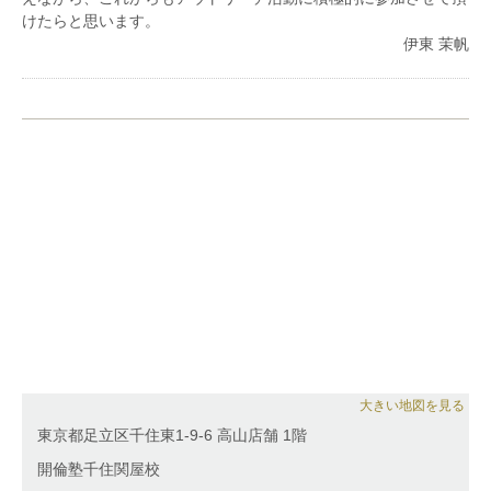
これまでに50校以上の公立学校でアウトリーチを行う
けたらと思います。
など、子供たちに本物の音楽を届ける活動も積極的に
伊東 茉帆
行なっている
大きい地図を見る
東京都足立区千住東1-9-6 高山店舗 1階
開倫塾千住関屋校