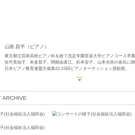
山路 昌平
（ピアノ）
東京都立芸術高校ピアノ科を経て洗足学園音楽大学ピアノコース卒
佐竹美知子、本多昌子、関根由喜江、杉本安子、山本光世の各氏に
日本ピアノ教育連盟主催第22,23回ピアノオーディション奨励賞。
社団法人日本ピアノ調律師協会第11回新人演奏会にて東京文化会館
奏。
現在ピアノ教室「ソナーレの会」で指導。横浜こども専門学校非常
ブログコンサート予定 https://ameblo.jp/9314yamajisyouhei/
 ARCHIVE
クラシックyoutubeチャンネル「さんチャンネル」2020年開設。
https://youtube.com/channel/UCoXjgbI1DbI1TXfo08UgLtg