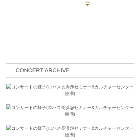
桐朋学園女子高等学校音楽科、桐朋学園大学音楽学部
を卒業後、洗足音楽大学院修士課程を修了。
《師事歴》
これまでにヴァイオリンを梅津南美子・梅津美葉・安
永徹・荒井英治、室内楽を市野あゆみ・安永徹・小森
谷泉の各氏に師事するほか、ベルリンにて
Prof.Andreas Reiner氏に教えを受ける。
《コンクール受賞歴》
大阪国際音楽コンクール高校の部二位、全日本学生音
楽コンクール東京大会高校の部入選、鎌倉学生音楽コ
ンクール総合一位、かながわ音楽コンクール優秀賞、
CONCERT ARCHIVE
等。日本演奏連盟新進演奏家育成プロジェクトにて日
本センチュリー交響楽団と共演。九州交響楽団を経
て、現在、日本センチュリー交響楽団セカンドヴァイ
オリン副首席奏者を務める他、京都市交響楽団、関西
フィルハーモニー等、他楽団のゲスト出演や、演奏会
の企画、また後進の指導も好評を得ている。
《クラシック以外での活動》
また、クラシック業界初の日本酒唎酒師の資格を保有
しており、日本酒とクラシック音楽のイベント「聴呑
処」を開催し、両方のフィールドを熱くしている。同