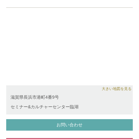
時に、大阪の酒販店「酒 高蔵」にてインターン生と
して経験を積んでいる。
大きい地図を見る
滋賀県長浜市港町4番9号
セミナー&カルチャーセンター臨湖
お問い合わせ