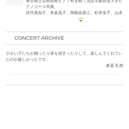
東京都立芸術高校ピアノ科を経て洗足学園音楽大学ピ
州国際音楽祭、東京・春・音楽祭等に出演。東京都交
アノコース卒業。
響楽団、読売日本交響楽団等の都内オーケストラに客
佐竹美知子、本多昌子、関根由喜江、杉本安子、山本
演。
光世の各氏に師事。
日本ピアノ教育連盟主催第22,23回ピアノオーディシ
ョン奨励賞。
社団法人日本ピアノ調律師協会第11回新人演奏会にて
CONCERT ARCHIVE
東京文化会館小ホールで演奏。
現在ピアノ教室「ソナーレの会」で指導。横浜こども
小さい子たちが踊ったり体を揺すったりして、楽しんでくれてい
専門学校非常勤講師。
たのが嬉しかったです。
ブログコンサート予定
倉冨 礼加
https://ameblo.jp/9314yamajisyouhei/
クラシックyoutubeチャンネル「さんチャンネル」
2020年開設。
https://youtube.com/channel/UCoXjgbI1DbI1TXfo08UgLt