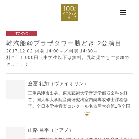
乾汽船@プラザタワー勝どき 2公演目
2017.12.02
開場 14:00～／開演 14:30～
料金 1,000円（中学生以下は無料。乳幼児でもご参加で
きます。）
倉冨 礼加
（ヴァイオリン）
三重県津市出身。東京藝術大学音楽学部器楽科を経
て、同大学大学院音楽研究科室内楽専攻修士課程修
了。全日本学生音楽コンクール名古屋大会第1位全国
大会入賞。ザルツブルク=モーツァルト国際室内楽コ
ンクール第2位。リゾナーレ室内楽セミナーにて奨励
賞、音楽賞を受賞。リゾナーレ音楽祭に出演。プロジ
山路 昌平
（ピアノ）
ェクトQ第13章、小澤国際室内楽アカデミー、小澤征
爾音楽塾ではコンサートミストレスとして参加。北九