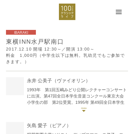
東横INN水戸駅南口
2017.12.10
開場 12:30～／開演 13:00～
料金 1,000円（中学生以下は無料。乳幼児でもご参加で
きます。）
永井 公美子
（ヴァイオリン）
1993年 第1回五嶋みどり公開レクチャーコンサート
に出演。第47回全日本学生音楽コンクール東京大会
小学生の部 第2位受賞。1995年 第49回全日本学生
音楽コンクール東京大会 中学生の部 第3位。1999
年 ドイツ・アウグスブルグで行われた第4回レオボ
ルド・モーツアルトコンクールにてFörderprämie賞
矢島 愛子
（ピアノ）
受賞。入賞者演奏会に出演。国立大学附属音楽高等学
校50周年記念コンサートに桐朋学園代表として出演。