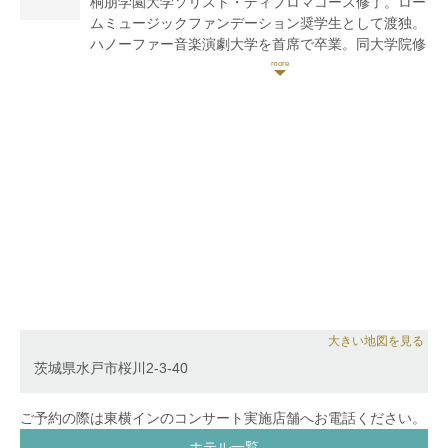
桐朋学園大学ソリスト・ディプロマコース修了。ロー
2002年 ハンガリーで開催された「ブダペスト春の
ムミュージックファンデーション奨学生として渡独。
音楽祭」に招待され、リサイタルを開催。みどり教育
ハノーファー音楽演劇大学を首席で卒業。同大学院修
財団10周年記念コンサートに出演。イタリアのミラノ
了。ドイツ国家演奏家資格取得。
で開催された第23回ミケランジェロ・アバド国際コン
クールで優勝。ミラノにて入賞者演奏会に出演。
若い音楽家の為のチャイコフスキー国際コンクールフ
2003年 サイトウキネン室内楽勉強会に参加。2004
ァイナリスト・ディプロマ賞、ルーセル記念ソフィア
年 小澤征爾音楽塾オペラプロジェクトに参加。JTが
国際コンクール第2位、浜松国際ピアノアカデミーコ
育てるアンサンブルシリーズにて今井信子氏と共演。
ンクール第3位、ダルムシュタット・ヨーロッパ･ショ
2005年 クレモナのAccademia Walter Staufferの特
パンコンクール第2位、エリザベート王妃国際コンク
別奨学生に選ばれサルヴァトーレ・アッカルド氏の下
ールセミファイナリスト、園田高弘賞ピアノコンクー
で研鑽を積む事が決まる。キジアーナ音楽院にて特別
ル第2位、ガバラ国際ピアノコンクール優勝等、国内
賞を受賞し、シエナにて「タレンティ・キジアーナ
外のコンクールに多数入賞。
2005.永井公美子リサイタル」に出演。2007年 ポー
ランドで行われたMiedzynarodowego国際コンクール
現在までに、中村紘子氏推薦による若手演奏家シリー
にてグランプリ受賞。2009年 クレモナにてスタウ
ズにて佐川文庫でソロリサイタル、第10回浜松国際ピ
ファ―財団ガラコンサートに出演。イタリア サロで
アノアカデミー、オープニング・ガラ・コンサート、
大きい地図を見る
行われたプレミア ガスパーロ デ サロ2009(Premio
日本ショパン協会例会リサイタル、ダルムシュタッ
茨城県水戸市桜川2-3-40
Gasparo di salo)でグランプリを受賞。
ト・ショパン協会、オーストリア・フェルトキルヒの
ショパン協会の招きによりソロリサイタル、ラ・フォ
ご予約の際は東横インのコンサート実施店舗へお電話ください。
2006年～2008年、(財)ヤマハ音楽振興会の留学奨学
ル・ジュルネ・エリアコンサート、日本ショパン協会
生。
ショパンフェスティバル、ドイツ、フランスの音楽祭
ホテル一覧