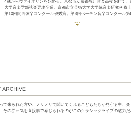
4歳からヴァイオリンを始める。京都市立京都堀川音楽高校を経て、
大学音楽学部弦楽専攻卒業。京都市立芸術大学大学院音楽研究科修
第10回関西弦楽コンクール優秀賞。第8回べーテン音楽コンクール第5
神戸新人音楽賞コンクール優秀賞受賞、リサイタルを行う。第4回豊
ール入選。
京都・国際音楽学生フェスティバル2015に参加。大学内の卒業演奏
2017年、2018年、小澤征爾音楽塾オペラ・プロジェクト、セイジ
ェスティバルに参加。
2018年リヴィウ国際音楽祭(ウクライナ)にて、virtuoso orchestra
演。
これまでにヴァイオリンを村瀬理子、福本康之、四方恭子の各氏に
 ARCHIVE
って来られた方や、ノリノリで聞いてくれるこどもたちが見守る中、楽
。その雰囲気を直接肌で感じられるのがこのクラシックライブの魅力だ