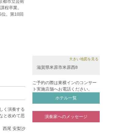
京都市立芸術
士課程卒業。
位。第10回
中音楽コンク
会に出演。
・オザワ松本フ
と協奏曲を共
大きい地図を見る
師事。
滋賀県米原市米原西8
ご予約の際は東横インのコンサー
ト実施店舗へお電話ください。
ホテル一覧
しく演奏する
なと改めて思
演奏家へのメッセージ
西尾 安梨沙