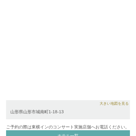
どにも携わり、その活動内容は多岐にわたる。さらに
は、オーケストラの弦楽器トレーナーとして、後進の
指導に力を注いでいる。
2002年〜2011年、山形弦楽四重奏団のメンバーとし
て活動。2015年、2017年、山形市文翔館議場ホール
にてソロリサイタルを開催。
2019年オリジナルCD 『しあわせのカタチ』、2022
年RIMとしてキングレコードより『Summer
Reflections』をリリース。
「ピアノ三重奏 トリフォーリオ」「美寿＆綾」
「Bouquet de Bijoux」「杜の弦楽四重奏団」「い
ち、に、の三重奏」「トリコ・デ・ムジーク」
「RIM」各メンバー。
山形市にて《フェルマータヴァイオリン教室》を主
宰。エフエム山形『西口のレコ屋から』月１パーソナ
リティを務める。
大きい地図を見る
山形県山形市城南町1-18-13
ご予約の際は東横インのコンサート実施店舗へお電話ください。
ホテル一覧