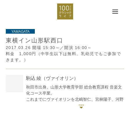
東横イン山形駅西口
2017.03.26
開場 15:30～／開演 16:00～
料金 1,000円（中学生以下は無料。乳幼児でもご参加で
きます。）
駒込 綾
（ヴァイオリン）
秋田市出身。山形大学教育学部 総合教育課程 音楽文
化コース卒業。
これまでにヴァイオリンを北嶋智仁、宮林陽子、河野
芳春、川瀬麻由美、犬伏亜里、山本友重、小池まどか
の各氏に師事。
現在、フリー奏者として様々なユニットで自主公演、
各種イベントや依頼演奏を行う。クラシックをはじ
め、ジャズやポップスのステージやレコーディングな